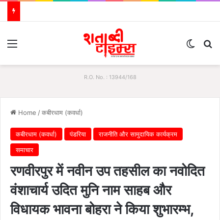
Menu
Switch
S
R.O. No. : 13944/168
Home
/
कबीरधाम (कवर्धा)
कबीरधाम (कवर्धा)
पंडरिया
राजनीति और सामुदायिक कार्यक्रम
समाचार
रणवीरपुर में नवीन उप तहसील का नवोदित
वंशाचार्य उदित मुनि नाम साहब और
विधायक भावना बोहरा ने किया शुभारम्भ,