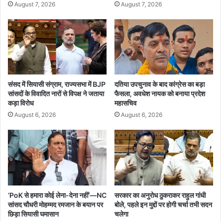
जि
August 7, 2026
August 7, 2026
लों
में
भा
री
बा
रि
श
का
संसद में सियासी संग्राम, राज्यसभा में BJP
दतिया उपचुनाव के बाद कांग्रेस का बड़ा
सांसदों के विवादित नारों से विपक्ष ने जताया
फैसला, अवधेश नायक को बनाया प्रदेश
अ
कड़ा विरोध
महासचिव
ल
र्ट
August 6, 2026
August 6, 2026
,
मौ
स
म
वि
भा
ग
‘PoK से हमारा कोई लेना-देना नहीं’—NC
सरकार का अनुरोध ठुकराकर राहुल गांधी
ने
सांसद चौधरी मोहम्मद रमजान के बयान पर
बोले, पहले इन मुद्दों पर होगी चर्चा तभी सदन
जा
छिड़ा सियासी घमासान
चलेगा
री