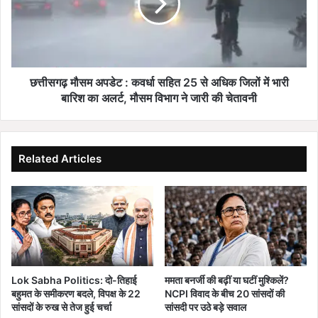
क
ढ़
ड़ों
मौ
ग्रा
स
मी
म
ण
अ
भा
प
छत्तीसगढ़ मौसम अपडेट : कवर्धा सहित 25 से अधिक जिलों में भारी
ज
डे
बारिश का अलर्ट, मौसम विभाग ने जारी की चेतावनी
पा
ट
में
:
हु
क
ए
व
Related Articles
शा
र्धा
मि
स
ल
हि
त
2
5
से
अ
Lok Sabha Politics: दो-तिहाई
ममता बनर्जी की बढ़ीं या घटीं मुश्किलें?
धि
बहुमत के समीकरण बदले, विपक्ष के 22
NCPI विवाद के बीच 20 सांसदों की
क
सांसदों के रुख से तेज हुई चर्चा
सांसदी पर उठे बड़े सवाल