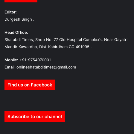
Editor:
Durgesh Singh .
Head Office:
Shatabdi Times, Shop No. 77 Old Hospital Complex’s, Near Gayatri
Mandir Kawardha, Dist-Kabirdham CG 491995 .
Mobile:
+91-9754070001
Email:
onlineshatabditimes@gmail.com
Find us on Facebook
Subscribe to our channel