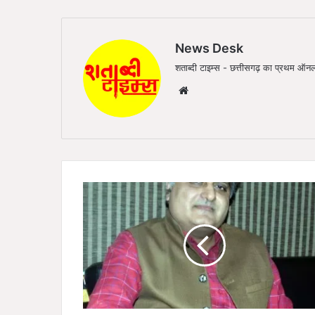
News Desk
शताब्दी टाइम्स - छत्तीसगढ़ का प्रथम 
We
bsi
te
ब्रे
किं
ग
छ
त्ती
स
ग
ढ़
: