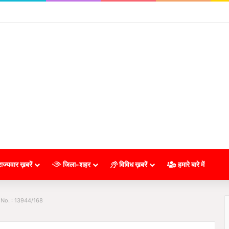
ाज्यवार ख़बरें
जिला-शहर
विविध ख़बरें
हमारे बारे में
 No. : 13944/168