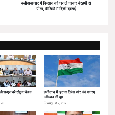
न
बलौदाबाजार में किसान को घर ले जाकर बेरहमी से
को
पीटा, वीडियो में दिखी दबंगई
घ
र
ले
जा
क
र
बे
र
ह
मी
से
पी
टा
,
वी
डीआरएफ की संयुक्त बैठक
छत्तीसगढ़ में ‘हर घर तिरंगा’ और ‘वंदे मातरम्’
डि
अभियान की धूम
यो
026
August 7, 2026
में
दि