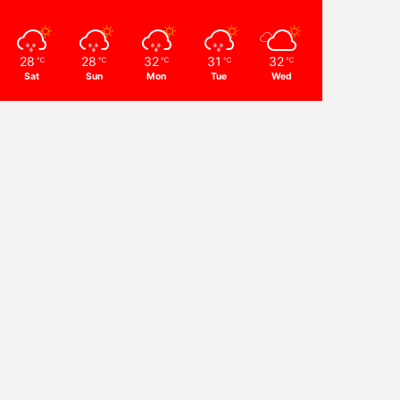
28
28
32
31
32
℃
℃
℃
℃
℃
Sat
Sun
Mon
Tue
Wed