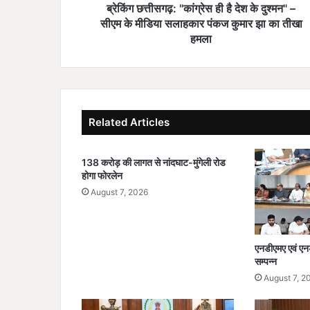
"
ब्रेकिंग छत्तीसगढ़: "कांग्रेस ही है देश के दुश्मन" –
कां
सीएम के मीडिया सलाहकार पंकज कुमार झा का तीखा
ग्रे
हमला
स
ही
है
दे
श
Related Articles
के
दु
श्म
138 करोड़ की लागत से नांदघाट-मुंगेली रोड
न
होगा फोरलेन
"
August 7, 2026
–
सी
ए
म
एनडीएमए एवं एन
के
सम्पन्न
मी
August 7, 2
डि
या