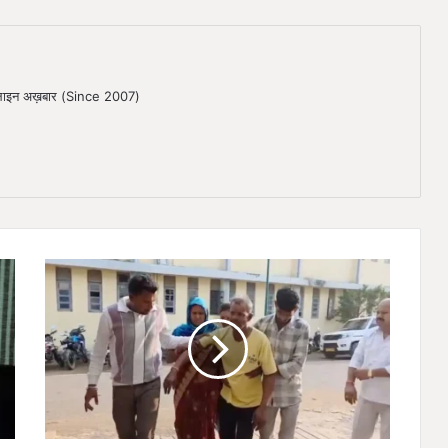
ऑनलाइन अख़बार (Since 2007)
ब
लौ
दा
बा
जा
र
में
कि
सा