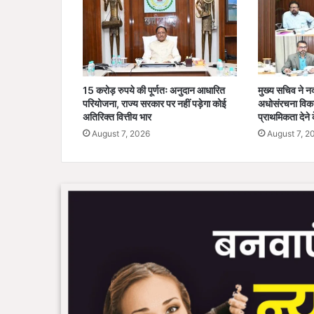
स
ला
ह
का
र
पं
15 करोड़ रुपये की पूर्णतः अनुदान आधारित
मुख्य सचिव ने नक्स
क
परियोजना, राज्य सरकार पर नहीं पड़ेगा कोई
अधोसंरचना विका
ज
अतिरिक्त वित्तीय भार
प्राथमिकता देने क
कु
August 7, 2026
August 7, 2
मा
र
झा
का
ती
खा
ह
म
ला