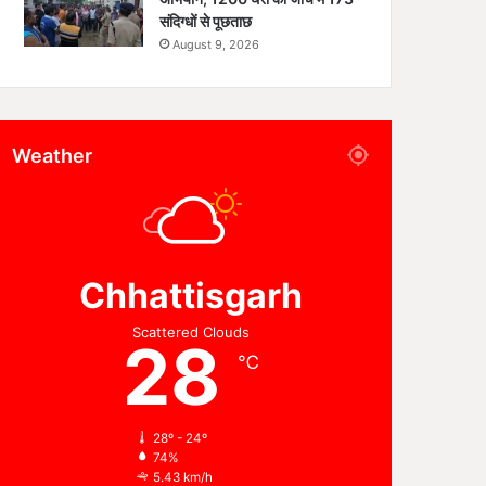
संदिग्धों से पूछताछ
August 9, 2026
Weather
Chhattisgarh
Scattered Clouds
28
℃
28º - 24º
74%
5.43 km/h