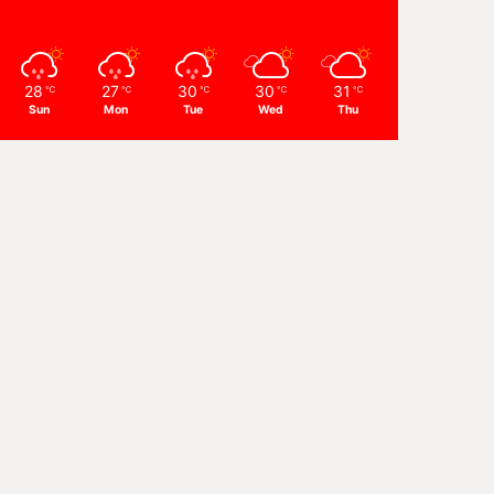
28
27
30
30
31
℃
℃
℃
℃
℃
Sun
Mon
Tue
Wed
Thu