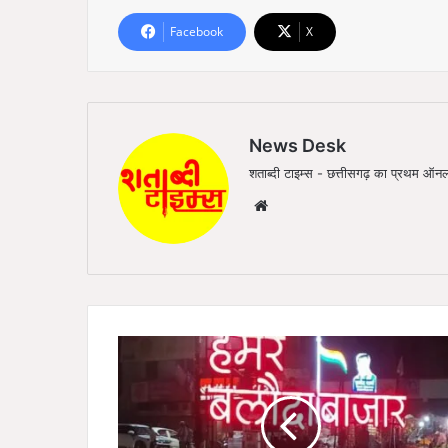
Facebook
X
News Desk
शताब्दी टाइम्स - छत्तीसगढ़ का प्रथम 
We
bsi
te
ब
लौ
दा
बा
जा