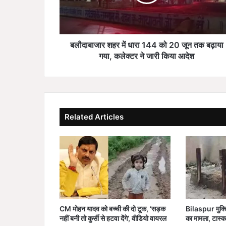
र
श
ह
र
में
बलौदाबाजार शहर में धारा 144 को 20 जून तक बढ़ाया
धा
गया, कलेक्टर ने जारी किया आदेश
रा
1
4
4
को
Related Articles
2
0
जू
न
त
क
ब
ढ़ा
या
CM मोहन यादव को बच्ची की दो टूक, ‘सड़क
Bilaspur मुक्तिधा
ग
नहीं बनी तो कुर्सी से हटवा देंगे’, वीडियो वायरल
का मामला, टास्क 
या