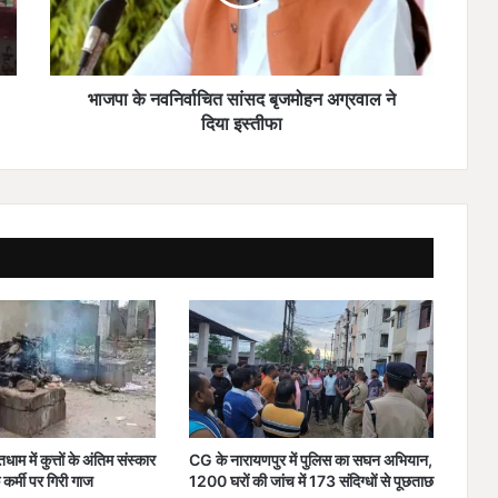
व
नि
र्वा
चि
त
भाजपा के नवनिर्वाचित सांसद बृजमोहन अग्रवाल ने
सां
दिया इस्तीफा
स
द
बृ
ज
मो
ह
न
अ
ग्र
वा
ल
ने
दि
या
म में कुत्तों के अंतिम संस्कार
CG के नारायणपुर में पुलिस का सघन अभियान,
इ
कर्मी पर गिरी गाज
1200 घरों की जांच में 173 संदिग्धों से पूछताछ
स्ती