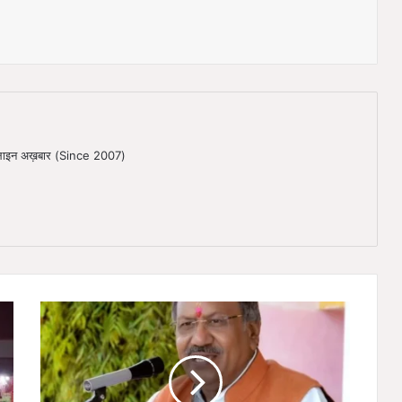
ऑनलाइन अख़बार (Since 2007)
भा
ज
पा
के
न