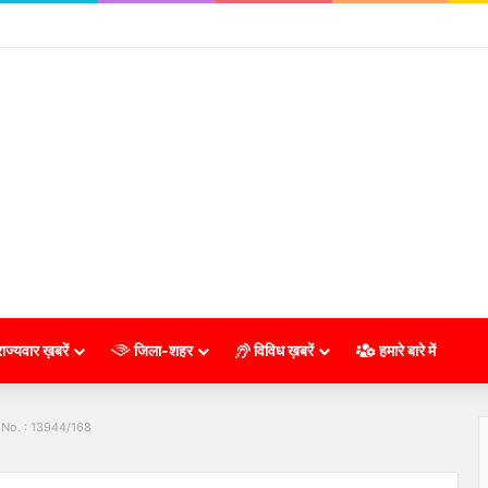
ाज्यवार ख़बरें
जिला-शहर
विविध ख़बरें
हमारे बारे में
 No. : 13944/168