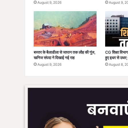
August 9, 2026
August 9, 2
,
क
ले
क्ट
र
ने
जा
री
बस्तर के बैलाडीला से जापान तक लौह की गूंज,
CG शिक्षा विभाग
कि
खनिज संपदा ने दिखाई नई राह
हुए इधर से उधर
या
August 9, 2026
August 8, 2
आ
दे
श